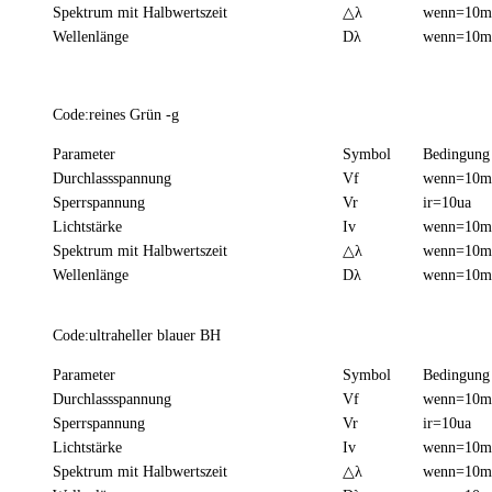
Spektrum mit Halbwertszeit
△λ
wenn=10
Wellenlänge
Dλ
wenn=10
Code:reines Grün -g
Parameter
Symbol
Bedingung
Durchlassspannung
Vf
wenn=10
Sperrspannung
Vr
ir=10ua
Lichtstärke
Iv
wenn=10
Spektrum mit Halbwertszeit
△λ
wenn=10
Wellenlänge
Dλ
wenn=10
Code:ultraheller blauer BH
Parameter
Symbol
Bedingung
Durchlassspannung
Vf
wenn=10
Sperrspannung
Vr
ir=10ua
Lichtstärke
Iv
wenn=10
Spektrum mit Halbwertszeit
△λ
wenn=10