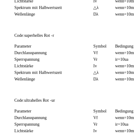
Lichtstärke
Iv
wenn=10
Spektrum mit Halbwertszeit
△λ
wenn=10
Wellenlänge
Dλ
wenn=10
Code:superhelles Rot -r
Parameter
Symbol
Bedingung
Durchlassspannung
Vf
wenn=10
Sperrspannung
Vr
ir=10ua
Lichtstärke
Iv
wenn=10
Spektrum mit Halbwertszeit
△λ
wenn=10
Wellenlänge
Dλ
wenn=10
Code:ultrahelles Rot -ur
Parameter
Symbol
Bedingung
Durchlassspannung
Vf
wenn=10
Sperrspannung
Vr
ir=10ua
Lichtstärke
Iv
wenn=10