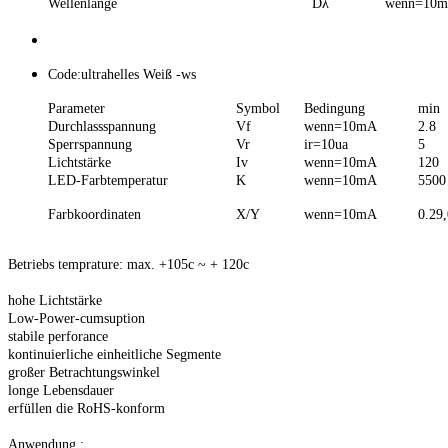
Wellenlänge
Dλ
wenn=10
Code:ultrahelles Weiß -ws
Parameter
Symbol
Bedingung
min
Durchlassspannung
Vf
wenn=10mA
2.8
Sperrspannung
Vr
ir=10ua
5
Lichtstärke
Iv
wenn=10mA
120
LED-Farbtemperatur
K
wenn=10mA
5500
Farbkoordinaten
X/Y
wenn=10mA
0.29,
Betriebs temprature: max. +105c ~ + 120c
hohe Lichtstärke
Low-Power-cumsuption
stabile perforance
kontinuierliche einheitliche Segmente
großer Betrachtungswinkel
longe Lebensdauer
erfüllen die RoHS-konform
Anwendung :