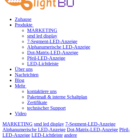
Zuhause
Produkte
MARKETING
smd led display
7-Segment-LED-Anzeige
Alphanumerische LED-Anzeige
Dot-Matrix-LED-Anzeige
Pfeil-LED-Anzeige
LED-Lichtleiste
Über uns
Nachrichten
Blog
Mehr
kontaktiere uns
Paketmaß & interne Schaltplan
Zertifikate
technischer Support
Video
MARKETING
smd led display
7-Segment-LED-Anzeige
Alphanumerische LED-Anzeige
Dot-Matrix-LED-Anzeige
Pfeil-
LED-Anzeige
LED-Lichtleiste
andere