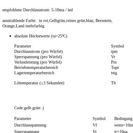
empfohlene Durchlassstrom: 5-10ma / led
ausstrahlende Farbe: in rot,Gelbgrün,reines grün,blau, Bernstein,
Orange,Land mehrfarbig
absolute Höchstwerte (ta=25ºC)
Parameter
Symbol
Durchlassstrom (pro Würfel)
ipm
Sperrspannung (pro Würfel)
Vr
Verlustleistung (pro Würfel)
Pm
Betriebstemperaturbereich
Topr
Lagertemperaturbereich
tstg
Löttemperatur (≤3 Sekunden)
Th
Code:gelb grün- j
Parameter
Symbol
Bedingung
Durchlassspannung
Vf
wenn=10
Sperrspannung
Vr
ir=10ua