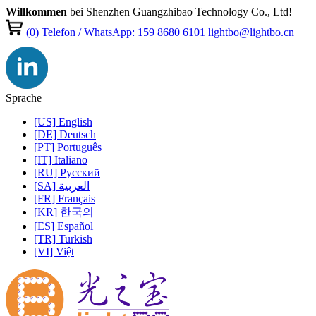
Willkommen
bei Shenzhen Guangzhibao Technology Co., Ltd!
(0)
Telefon / WhatsApp: 159 8680 6101
lightbo@lightbo.cn
Sprache
[US] English
[DE] Deutsch
[PT] Português
[IT] Italiano
[RU] Pусский
[SA] العربية
[FR] Français
[KR] 한국의
[ES] Español
[TR] Turkish
[VI] Việt