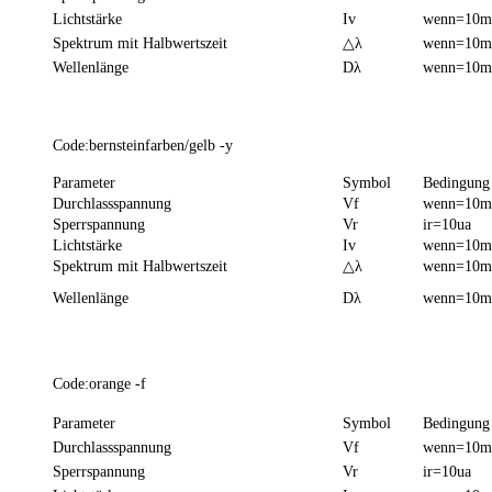
Lichtstärke
Iv
wenn=10
Spektrum mit Halbwertszeit
△λ
wenn=10
Wellenlänge
Dλ
wenn=10
Code:bernsteinfarben/gelb -y
Parameter
Symbol
Bedingung
Durchlassspannung
Vf
wenn=10
Sperrspannung
Vr
ir=10ua
Lichtstärke
Iv
wenn=10
Spektrum mit Halbwertszeit
△λ
wenn=10
Wellenlänge
Dλ
wenn=10
Code:orange -f
Parameter
Symbol
Bedingung
Durchlassspannung
Vf
wenn=10
Sperrspannung
Vr
ir=10ua