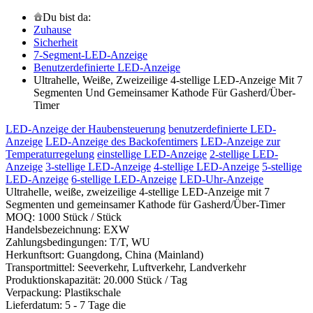
Du bist da:
Zuhause
Sicherheit
7-Segment-LED-Anzeige
Benutzerdefinierte LED-Anzeige
Ultrahelle, Weiße, Zweizeilige 4-stellige LED-Anzeige Mit 7
Segmenten Und Gemeinsamer Kathode Für Gasherd/Über-
Timer
LED-Anzeige der Haubensteuerung
benutzerdefinierte LED-
Anzeige
LED-Anzeige des Backofentimers
LED-Anzeige zur
Temperaturregelung
einstellige LED-Anzeige
2-stellige LED-
Anzeige
3-stellige LED-Anzeige
4-stellige LED-Anzeige
5-stellige
LED-Anzeige
6-stellige LED-Anzeige
LED-Uhr-Anzeige
Ultrahelle, weiße, zweizeilige 4-stellige LED-Anzeige mit 7
Segmenten und gemeinsamer Kathode für Gasherd/Über-Timer
MOQ: 1000 Stück / Stück
Handelsbezeichnung: EXW
Zahlungsbedingungen: T/T, WU
Herkunftsort: Guangdong, China (Mainland)
Transportmittel: Seeverkehr, Luftverkehr, Landverkehr
Produktionskapazität: 20.000 Stück / Tag
Verpackung: Plastikschale
Lieferdatum: 5 - 7 Tage die