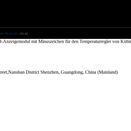
00:00:00
/ 00:40
LED-Anzeigemodul mit Minuszeichen für den Temperaturregler von Küh
Street,Nanshan District Shenzhen, Guangdong, China (Mainland)