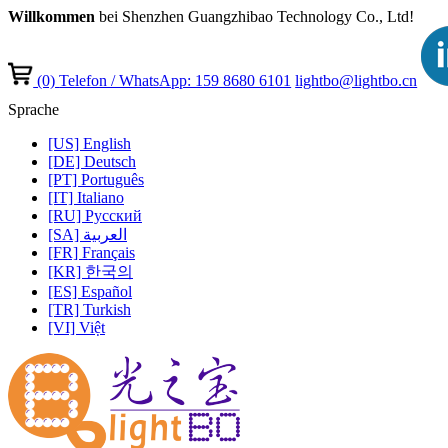
Willkommen
bei Shenzhen Guangzhibao Technology Co., Ltd!
(0)
Telefon / WhatsApp: 159 8680 6101
lightbo@lightbo.cn
Sprache
[US] English
[DE] Deutsch
[PT] Português
[IT] Italiano
[RU] Pусский
[SA] العربية
[FR] Français
[KR] 한국의
[ES] Español
[TR] Turkish
[VI] Việt