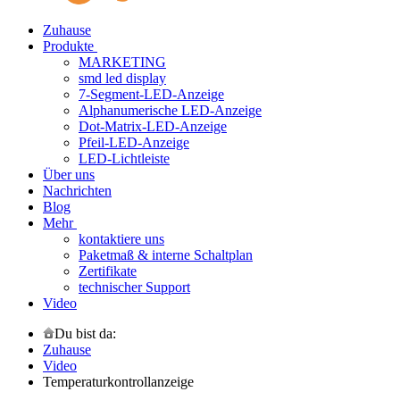
Zuhause
Produkte
MARKETING
smd led display
7-Segment-LED-Anzeige
Alphanumerische LED-Anzeige
Dot-Matrix-LED-Anzeige
Pfeil-LED-Anzeige
LED-Lichtleiste
Über uns
Nachrichten
Blog
Mehr
kontaktiere uns
Paketmaß & interne Schaltplan
Zertifikate
technischer Support
Video
Du bist da:
Zuhause
Video
Temperaturkontrollanzeige