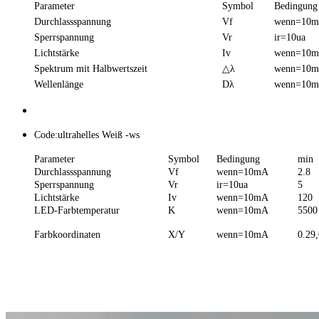
Parameter
Symbol
Bedingung
Durchlassspannung
Vf
wenn=10
Sperrspannung
Vr
ir=10ua
Lichtstärke
Iv
wenn=10
Spektrum mit Halbwertszeit
△λ
wenn=10
Wellenlänge
Dλ
wenn=10
Code:ultrahelles Weiß -ws
Parameter
Symbol
Bedingung
min
Durchlassspannung
Vf
wenn=10mA
2.8
Sperrspannung
Vr
ir=10ua
5
Lichtstärke
Iv
wenn=10mA
120
LED-Farbtemperatur
K
wenn=10mA
5500
Farbkoordinaten
X/Y
wenn=10mA
0.29,