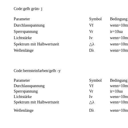
Code:gelb grün- j
Parameter
Symbol
Bedingung
Durchlassspannung
Vf
wenn=10
Sperrspannung
Vr
ir=10ua
Lichtstärke
Iv
wenn=10
Spektrum mit Halbwertszeit
△λ
wenn=10
Wellenlänge
Dλ
wenn=10
Code:bernsteinfarben/gelb -y
Parameter
Symbol
Bedingung
Durchlassspannung
Vf
wenn=10
Sperrspannung
Vr
ir=10ua
Lichtstärke
Iv
wenn=10
Spektrum mit Halbwertszeit
△λ
wenn=10
Wellenlänge
Dλ
wenn=10