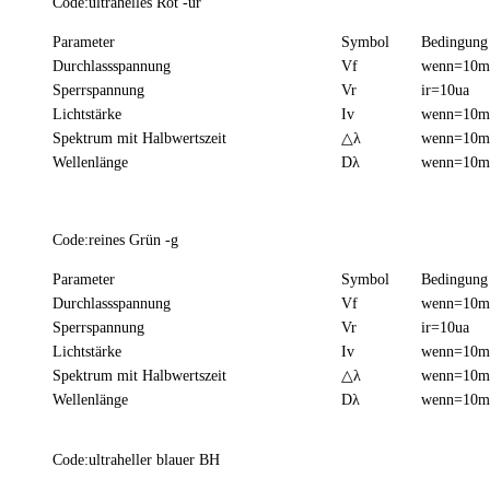
Code:ultrahelles Rot -ur
Parameter
Symbol
Bedingung
Durchlassspannung
Vf
wenn=10
Sperrspannung
Vr
ir=10ua
Lichtstärke
Iv
wenn=10
Spektrum mit Halbwertszeit
△λ
wenn=10
Wellenlänge
Dλ
wenn=10
Code:reines Grün -g
Parameter
Symbol
Bedingung
Durchlassspannung
Vf
wenn=10
Sperrspannung
Vr
ir=10ua
Lichtstärke
Iv
wenn=10
Spektrum mit Halbwertszeit
△λ
wenn=10
Wellenlänge
Dλ
wenn=10
Code:ultraheller blauer BH