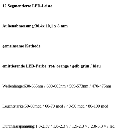
12 Segmentierte LED-Leiste
Außenabmessung:30.4x 10,1 x 8 mm
gemeinsame Kathode
emittierende LED-Farbe :rot/ orange / gelb grün / blau
Wellenlänge:630-635nm / 600-605nm / 569-573nm / 470-475nm
Leuchtstärke:50-60mcd / 60-70 mcd / 40-50 mcd / 80-100 mcd
Durchlassspannung:1.8-2.3v / 1,8-2,3 v / 1,9-2,3 v / 2,8-3,3 v / led