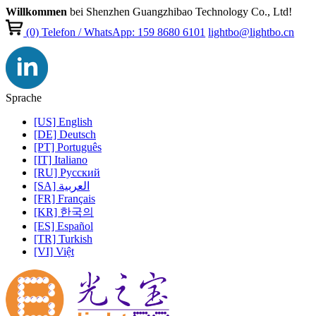
Willkommen
bei Shenzhen Guangzhibao Technology Co., Ltd!
(0)
Telefon / WhatsApp: 159 8680 6101
lightbo@lightbo.cn
Sprache
[US] English
[DE] Deutsch
[PT] Português
[IT] Italiano
[RU] Pусский
[SA] العربية
[FR] Français
[KR] 한국의
[ES] Español
[TR] Turkish
[VI] Việt