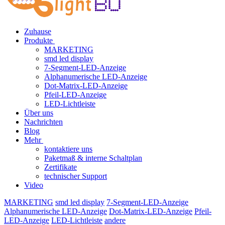
Zuhause
Produkte
MARKETING
smd led display
7-Segment-LED-Anzeige
Alphanumerische LED-Anzeige
Dot-Matrix-LED-Anzeige
Pfeil-LED-Anzeige
LED-Lichtleiste
Über uns
Nachrichten
Blog
Mehr
kontaktiere uns
Paketmaß & interne Schaltplan
Zertifikate
technischer Support
Video
MARKETING
smd led display
7-Segment-LED-Anzeige
Alphanumerische LED-Anzeige
Dot-Matrix-LED-Anzeige
Pfeil-
LED-Anzeige
LED-Lichtleiste
andere