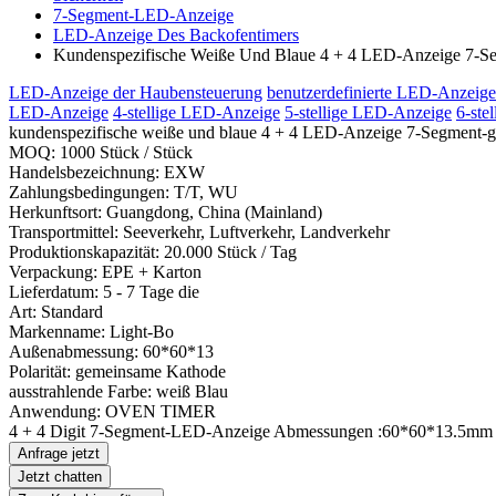
7-Segment-LED-Anzeige
LED-Anzeige Des Backofentimers
Kundenspezifische Weiße Und Blaue 4 + 4 LED-Anzeige 7-S
LED-Anzeige der Haubensteuerung
benutzerdefinierte LED-Anzeige
LED-Anzeige
4-stellige LED-Anzeige
5-stellige LED-Anzeige
6-ste
kundenspezifische weiße und blaue 4 + 4 LED-Anzeige 7-Segment-
MOQ: 1000 Stück / Stück
Handelsbezeichnung: EXW
Zahlungsbedingungen: T/T, WU
Herkunftsort: Guangdong, China (Mainland)
Transportmittel: Seeverkehr, Luftverkehr, Landverkehr
Produktionskapazität: 20.000 Stück / Tag
Verpackung: EPE + Karton
Lieferdatum: 5 - 7 Tage die
Art: Standard
Markenname: Light-Bo
Außenabmessung: 60*60*13
Polarität: gemeinsame Kathode
ausstrahlende Farbe: weiß Blau
Anwendung: OVEN TIMER
4 + 4 Digit 7-Segment-LED-Anzeige Abmessungen :60*60*13.5mm ul
Anfrage jetzt
Jetzt chatten