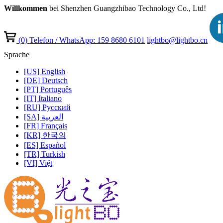
Willkommen
bei Shenzhen Guangzhibao Technology Co., Ltd!
(0)
Telefon / WhatsApp: 159 8680 6101
lightbo@lightbo.cn
Sprache
[US] English
[DE] Deutsch
[PT] Português
[IT] Italiano
[RU] Pусский
[SA] العربية
[FR] Français
[KR] 한국의
[ES] Español
[TR] Turkish
[VI] Việt