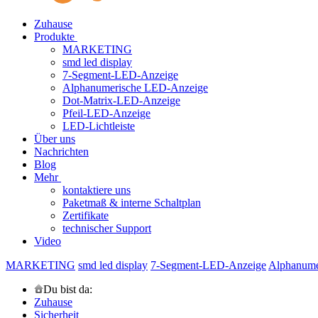
Zuhause
Produkte
MARKETING
smd led display
7-Segment-LED-Anzeige
Alphanumerische LED-Anzeige
Dot-Matrix-LED-Anzeige
Pfeil-LED-Anzeige
LED-Lichtleiste
Über uns
Nachrichten
Blog
Mehr
kontaktiere uns
Paketmaß & interne Schaltplan
Zertifikate
technischer Support
Video
MARKETING
smd led display
7-Segment-LED-Anzeige
Alphanume
Du bist da:
Zuhause
Sicherheit