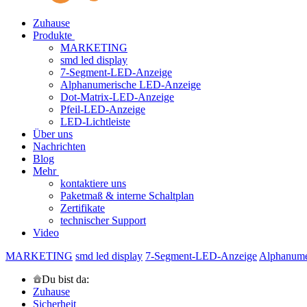
Zuhause
Produkte
MARKETING
smd led display
7-Segment-LED-Anzeige
Alphanumerische LED-Anzeige
Dot-Matrix-LED-Anzeige
Pfeil-LED-Anzeige
LED-Lichtleiste
Über uns
Nachrichten
Blog
Mehr
kontaktiere uns
Paketmaß & interne Schaltplan
Zertifikate
technischer Support
Video
MARKETING
smd led display
7-Segment-LED-Anzeige
Alphanume
Du bist da:
Zuhause
Sicherheit