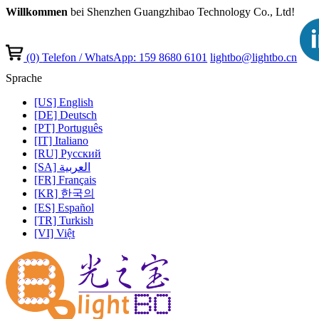
Willkommen
bei Shenzhen Guangzhibao Technology Co., Ltd!
(0)
Telefon / WhatsApp: 159 8680 6101
lightbo@lightbo.cn
Sprache
[US] English
[DE] Deutsch
[PT] Português
[IT] Italiano
[RU] Pусский
[SA] العربية
[FR] Français
[KR] 한국의
[ES] Español
[TR] Turkish
[VI] Việt