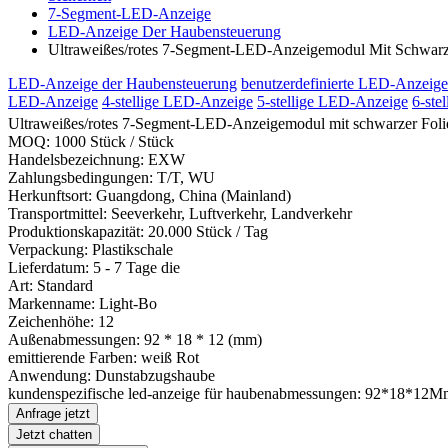
7-Segment-LED-Anzeige
LED-Anzeige Der Haubensteuerung
Ultraweißes/rotes 7-Segment-LED-Anzeigemodul Mit Schwarz
LED-Anzeige der Haubensteuerung
benutzerdefinierte LED-Anzeige
LED-Anzeige
4-stellige LED-Anzeige
5-stellige LED-Anzeige
6-ste
Ultraweißes/rotes 7-Segment-LED-Anzeigemodul mit schwarzer Foli
MOQ: 1000 Stück / Stück
Handelsbezeichnung: EXW
Zahlungsbedingungen: T/T, WU
Herkunftsort: Guangdong, China (Mainland)
Transportmittel: Seeverkehr, Luftverkehr, Landverkehr
Produktionskapazität: 20.000 Stück / Tag
Verpackung: Plastikschale
Lieferdatum: 5 - 7 Tage die
Art: Standard
Markenname: Light-Bo
Zeichenhöhe: 12
Außenabmessungen: 92 * 18 * 12 (mm)
emittierende Farben: weiß Rot
Anwendung: Dunstabzugshaube
kundenspezifische led-anzeige für haubenabmessungen: 92*18*12Mm
Anfrage jetzt
Jetzt chatten